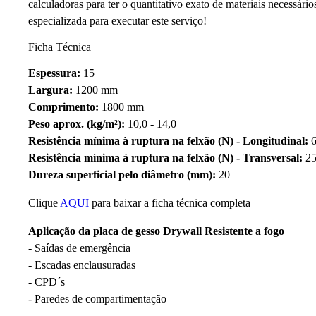
calculadoras para ter o quantitativo exato de materiais necessá
especializada para executar este serviço!
Ficha Técnica
Espessura:
15
Largura:
1200 mm
Comprimento:
1800 mm
Peso aprox. (kg/m²):
10,0 - 14,0
Resistência mínima à ruptura na felxão (N) - Longitudinal:
6
Resistência mínima à ruptura na felxão (N) - Transversal:
25
Dureza superficial pelo diâmetro (mm):
20
Clique
AQUI
para baixar a ficha técnica completa
Aplicação da placa de gesso Drywall Resistente a fogo
- Saídas de emergência
- Escadas enclausuradas
- CPD´s
- Paredes de compartimentação