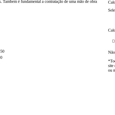
rios. Tambem é fundamental a contratação de uma mão de obra
Calc
Sele
Calc
50
Não
0
*Tod
site
ou n