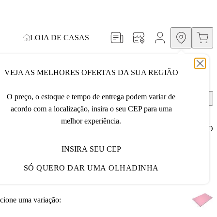
LOJA DE CASAS
VESTIMENTOS
ESQUADRIAS DE PVC
VEJA AS MELHORES OFERTAS DA SUA REGIÃO
O preço, o estoque e tempo de entrega podem variar de
acordo com a localização, insira o seu CEP para uma
ca de Gesso Drywall RF 15 X 1200 X 1800mm
melhor experiência.
N:
3931
VER DESCRITIVO DO PRODUTO
R$ 70,41
Por
R$ 66,89
5% OFF
INSIRA SEU CEP
3
x de
R$ 23,47
sem juros
SÓ QUERO DAR UMA OLHADINHA
Mais formas de pagamento
cione uma variação: