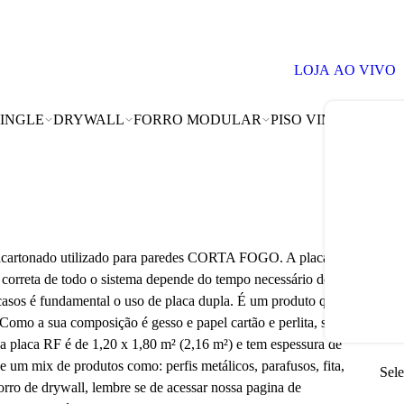
SAIBA TUDO SOBRE FORROS MODULARES AQUI
LOJA AO VIVO
INGLE
DRYWALL
FORRO MODULAR
PISO VINÍLICO
RE
Pla
EA
De
o acartonado utilizado para paredes CORTA FOGO. A placa
 correta de todo o sistema depende do tempo necessário de
ou
asos é fundamental o uso de placa dupla. É um produto que
 Como a sua composição é gesso e papel cartão e perlita, seu
a RF é de 1,20 x 1,80 m² (2,16 m²) e tem espessura de
e um mix de produtos como: perfis metálicos, parafusos, fita,
Sele
orro de drywall, lembre se de acessar nossa pagina de