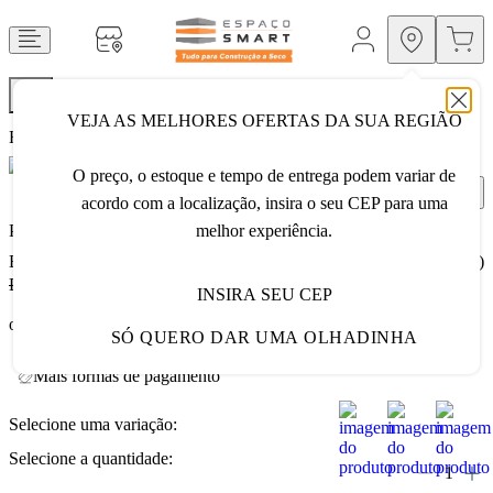
VEJA AS MELHORES OFERTAS DA SUA REGIÃO
Home
Vedação Externa
Placas Cimentícias
O preço, o estoque e tempo de entrega podem variar de
acordo com a localização, insira o seu CEP para uma
Placa Cimentícia 10 X 1200 X 2400mm
melhor experiência.
EAN:
329
VER DESCRITIVO DO PRODUTO
(4)
★
★
★
★
★
De
R$ 161,49
Por
R$ 153,42
5% OFF
INSIRA SEU CEP
ou
5
x de
R$ 32,29
sem juros
SÓ QUERO DAR UMA OLHADINHA
Mais formas de pagamento
Selecione uma variação:
Selecione a quantidade: