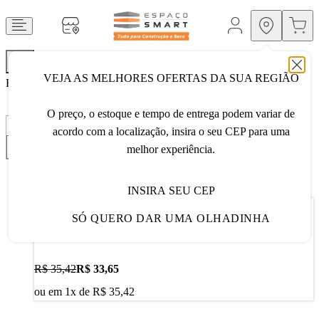
VEJA AS MELHORES OFERTAS DA SUA REGIÃO
Home
Ferramentas
acessórios para ferramentas
27
Produtos
O preço, o estoque e tempo de entrega podem variar de
acordo com a localização, insira o seu CEP para uma
melhor experiência.
INSIRA SEU CEP
Comprar
SÓ QUERO DAR UMA OLHADINHA
Broca Bosch EXPERT HEX-9 MultiConstruction 6 mm
R$ 35,42
R$ 33,65
ou em
1
x de
R$ 35,42